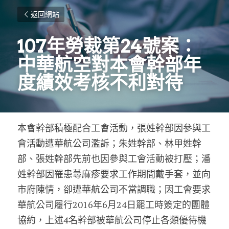
返回網站
107年勞裁第24號案：
中華航空對本會幹部年
度績效考核不利對待
本會幹部積極配合工會活動，張姓幹部因參與工
會活動遭華航公司濫訴；朱姓幹部、林甲姓幹
部、張姓幹部先前也因參與工會活動被打壓；潘
姓幹部因罹患蕁麻疹要求工作期間戴手套，並向
市府陳情，卻遭華航公司不當調職；因工會要求
華航公司履行2016年6月24日罷工時簽定的團體
協約，上述4名幹部被華航公司停止各類優待機