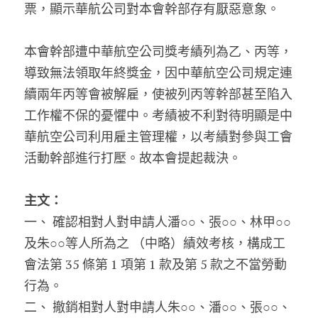
票，顯示華航公司對本會幹部存有厭惡意象。
本會幹部遭中華航空公司獎考績列為乙、丙等，
導致無法領取年終獎金，因中華航空公司規定連
續兩年丙等會被解雇，使被列丙等幹部甚至陷入
工作權不保的憂懼中。考績被不利對待明顯是中
華航空公司利用雇主管理權，以考績對參與工會
活動幹部進行打壓。故本會提起裁決。
主文：
一、 確認相對人對申請人潘○○、張○○、林甲○○
及朱○○等人所為之 （中略）績效考核，構成工
會法第 35 條第 1 項第 1 款及第 5 款之不當勞動
行為。
二、 撤銷相對人對申請人朱○○、潘○○、張○○、