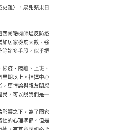
疫更難〉，感謝蘋果日
紐西蘭籍機師違反防疫
增加居家檢疫天數、強
統等諸多手段，似乎把
、檢疫、隔離、上班、
個星期以上。指揮中心
者，更惶論與親友間感
國民，可以說我們是一
情影響之下，為了國家
犧牲的心理準備。但是
證據，有其意義和必要