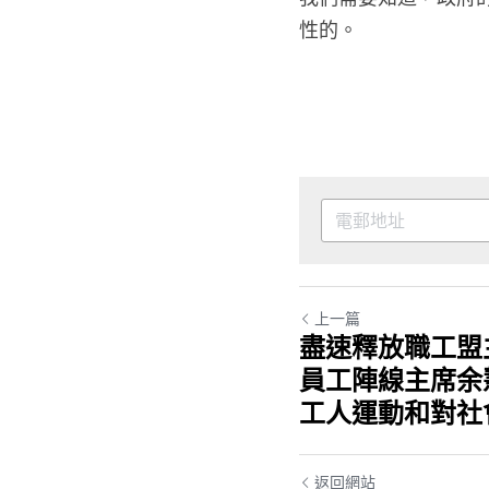
性的。
上一篇
盡速釋放職工盟
員工陣線主席余
工人運動和對社
返回網站