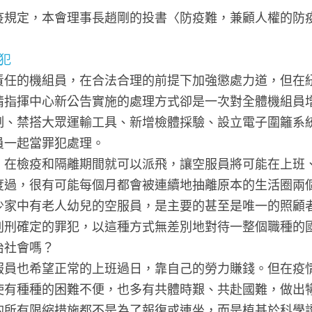
疫規定，本會理事長趙剛的投書〈防疫難，兼顧人權的防
犯
責任的機組員，在合法合理的前提下加強懲處力道，但在
情指揮中心新公告實施的處理方式卻是一次對全體機組員
制、禁搭大眾運輸工具、新增檢體採驗、設立電子圍籬系
員一起當罪犯處理。
，在檢疫和隔離期間就可以派飛，讓空服員將可能在上班
度過，很有可能每個月都會被連續地抽離原本的生活圈兩
少家中有老人幼兒的空服員，是主要的甚至是唯一的照顧
判刑確定的罪犯，以這種方式無差別地對待一整個職種的
治社會嗎？
服員也希望正常的上班過日，靠自己的勞力賺錢。但在疫
使有種種的困難不便，也多有共體時艱、共赴國難，做出
的所有限縮措施都不是為了報復或連坐，而是植基於科學