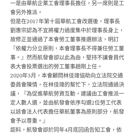
一是由華航企業工會理事長擔任，另一席則是工
會另外推派。
但是在2017年第十屆華航工會改選後，理事長
劉惠宗認為不宜將權力過度集中於理事長身上，
故修正並通過了本會勞工董事推選辦法，明訂
『依權力分立原則，本會理事長不得兼任勞工董
事。』然而航發會卻以此為由，堅持不讓會員代
表大會投票選出的勞工董事趙剛上任。
2020年3月，本會顧問林佳瑋協助向立法院交通
委員會陳情，在林佳瑋的幫忙下，立法院通過決
議，『為促進華航勞資互動，建議由工會推派一
定人數人選，並由航發會依序勾選2位勞工代表
以該會法人代表擔任華航董事為原則部分，航發
會予以尊重。』
詎料，航發會卻於同年4月底回函告知工會，依