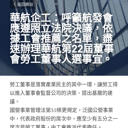
返回網站
華航企工：呼籲航發會
應遵照立法院決議，依
據工會推薦之名單，盡
速辦理華航第22屆董事
會勞工董事人選事宜。
勞工董事是落實產業民主的其中一環，讓勞工得
以進入董事會監督公司的決策、提出基層的建
議。
國營事業管理法第35條更規定，泛國公營事業
中，代表政府股份的席次中，應至少有五分之一
席次是勞工董事，由工會推派代表擔任。