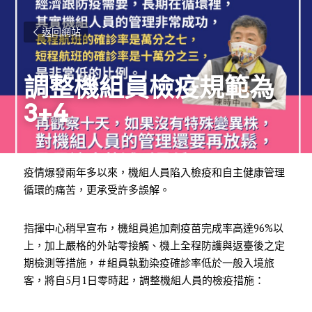
返回網站
調整機組員檢疫規範為
3+4
疫情爆發兩年多以來，機組人員陷入檢疫和自主健康管理
循環的痛苦，更承受許多誤解。
指揮中心稍早宣布，機組員追加劑疫苗完成率高達96%以
上，加上嚴格的外站零接觸、機上全程防護與返臺後之定
期檢測等措施，
＃組員執勤染疫確診率低於一般入境旅
客
，將自5月1日零時起，調整機組人員的檢疫措施：