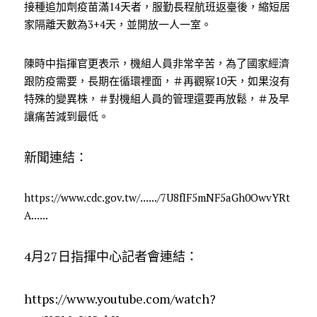
接種追加劑疫苗滿14天者，服勤長程航班返臺後，縮短居
家隔離天數為3+4天，並開放一人一室。
陳時中指揮官更表示，機組人員非常辛苦，為了國家經濟
跟防疫需要，長期在循環裡面，
＃再觀察10天
，如果沒有
特殊的變異株，
＃對機組人員的管理還要再放鬆
，
＃及早
讓痛苦減到最低
。
新聞連結：
https://www.cdc.gov.tw/....../7U8fIF5mNF5aGh0OwvYRt
A......
4月27日指揮中心記者會連結：
https://www.youtube.com/watch?