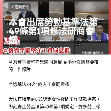
返回網站
本會出席勞動基準法第
49條第1項修法研商會
議
＃落實平權堅守集體同意權
＃不分性別皆要夜
間工作保障
＃勞基法84之1納入工會同意權
大法官釋字807號認定女性夜間工作條款違憲，
即刻廢止勞基法第49條第1項規定，許多勞工頓