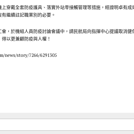
機上穿戴全套防疫護具、落實外站零接觸管理等措施，經證明卓有成
沒有繼續註記職業別的必要。
工會，於機組人員防疫討論會議中，請民航局向指揮中心提議取消健
，得以更兼顧防疫與人權！
om/news/story/7266/6291305