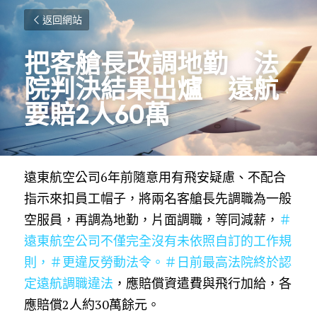
返回網站
把客艙長改調地勤　法
院判決結果出爐　遠航
要賠2人60萬
遠東航空公司6年前隨意用有飛安疑慮、不配合
指示來扣員工帽子，將兩名客艙長先調職為一般
空服員，再調為地勤，片面調職，等同減薪，
＃
遠東航空公司不僅完全沒有未依照自訂的工作規
則
，
＃更違反勞動法令
。
＃日前最高法院終於認
定遠航調職違法
，應賠償資遣費與飛行加給，各
應賠償2人約30萬餘元。