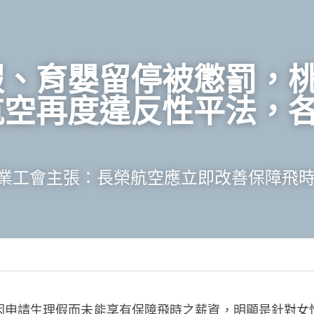
假、育嬰留停被懲罰，
航空再度違反性平法，
業工會主張：長榮航空應立即改善保障飛
因申請生理假而未能享有保障飛時之薪資，明顯是針對女