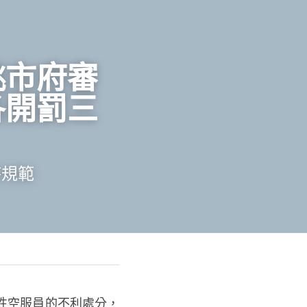
桃市府審
各開罰三
時規範
性空服員的不利處分，