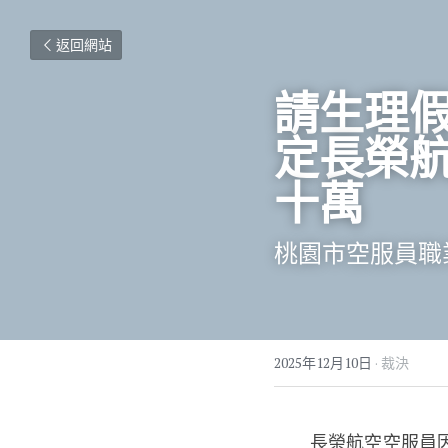
返回網站
請生理
定長榮
十萬
桃園市空服員職
2025年12月10日
·
裁決
　　長榮航空空服員