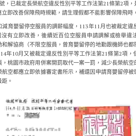
8702號，已裁定長榮航空違反性別平等工作法第21條第2項
應立即改善保障飛時規範，請生理假都不能影響保障飛時
減育嬰留停空服員的調薪幅度，113年11月也被裁定違
因沒有立即改善，後續近百位空服員申請調解或檢舉違
動和解協商（不限空服員，曾育嬰留停的地勤跟機師也都
14年10月又被裁定違反性別平等工作法第21條第2項
張，桃園市政府用併案開罰取代一案一罰，減少長榮航空
榮航空都應立即依據審定書所示，補還因申請育嬰留停被
級距。