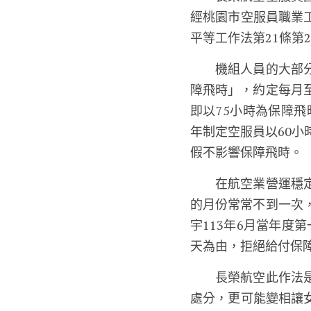
經桃園市空服員職業工
平等工作法第21條第
　　機組人員的大部
障飛時」，約定每月
即以75小時為保障飛
年制定空服員以60小
假不影響保障飛時。
　　在航空業營運穩定
的月份常常不到一次
宇113年6月當年度
天為由，拒絕給付保
　　長榮航空此作法
處分，更可能變相讓女