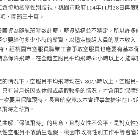
會協助檢舉性別歧視，桃園市政府114年11月28日再
2項，開罰三十萬。
分薪資為隨航班時數計薪，薪資結構並不穩定，所以許多
至少要給付多少小時的薪資，以穩定機組人員的基本收入
時，經桃園市空服員職業工會爭取空服員也應要有基本保
時為保障飛時，在全體空服員平均飛時60小時以上才能
的情況下，空服員平均飛時均在7-80小時以上，空服
，只有當月份因故休假或請假較多的情況，才會用到保障
第一次要用保障飛時，長榮航空竟以本會理事詹捷宇在1-
障飛時之薪資。
是曲解「保障飛時」的用意，且對女性不公平，是對女性
性空服員不敢請生理假，桃園市政府性別工作平等會審定書