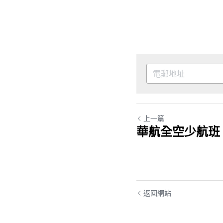
上一篇
華航全空少航班
返回網站