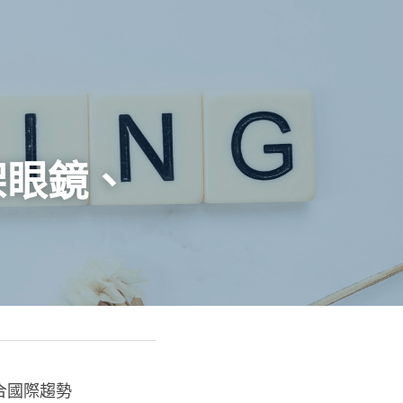
架眼鏡、
合國際趨勢