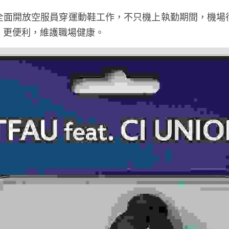
全面開放空服員穿運動鞋工作，不只機上執勤期間，機場
、更便利，維護職場健康。