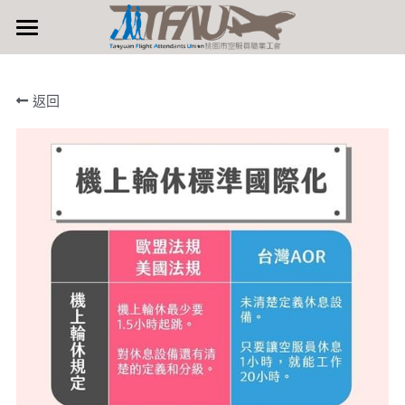
×
部落格分類
首頁
返回
所有博客分類
關於空職工
重大訊息公布
活動快訊
工會簡介
團體協約
工會成果
記者會聲明
裁決
講座活動
資料下載
勞檢
工運動態
工會活動
裁決
填寫表單
入會文件
政府政策
調解
政府政策
懶人包
會員福利專區
活動錦集
罷工紀錄
連署及問卷
工運動態
最新優惠資訊
搜索
預約法諮暨申訴
講座論壇活動
餐飲特約專案