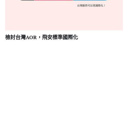
住宿類特約專案
調解
會員福利專區
休閒類特約專案
檢討台灣AOR，飛安標準國際化
生活類特約專案
Ｑ＆Ａ
工會小常識
申請勞檢
申請工傷
會員工傷留停經驗分享